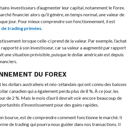
rtains investisseurs d’augmenter leur capital, notamment le Forex.
arché financier alors qu’il génère, en temps normal, une valeur de
haque jour. Pour mieux comprendre son fonctionnement, il est
 de trading primées
.
tissement lorsque celle-ci prend de la valeur. Par exemple, l’achat
a rapporté à son investisseur, car sa valeur a augmenté par rapport
it une situation prévisible, puisque le dollar américain est depuis
nanciers.
NNEMENT DU FOREX
 les dollars australiens et néo-zélandais qui ont connu des baisses
ollar canadien qui a également perdu plus de 8 %. À ce jour, les
ur de 2 %. Mais le mois d’avril devrait voir encore beaucoup de
portunités d’investissement pour des gains rapides.
en bourse, est de comprendre comment fonctionne le marché. Il
orme de trading qui pourra nous guider dans nos transactions. Il