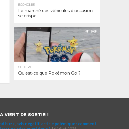
ECONOMIE
Le marché des véhicules d’occasion
se crispe
9.6K
CULTURE
Qu’est-ce que Pokémon Go ?
A VIENT DE SORTIR !
ad buzz, avis négatif, article polémique : comment
érer une crise numérique ?
16 juillet 2025