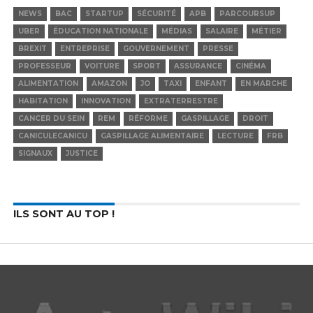
NEWS
BAC
STARTUP
SÉCURITÉ
APB
PARCOURSUP
UBER
ÉDUCATION NATIONALE
MÉDIAS
SALAIRE
MÉTIER
BREXIT
ENTREPRISE
GOUVERNEMENT
PRESSE
PROFESSEUR
VOITURE
SPORT
ASSURANCE
CINÉMA
ALIMENTATION
AMAZON
JO
TAXI
ENFANT
EN MARCHE
HABITATION
INNOVATION
EXTRATERRESTRE
CANCER DU SEIN
REM
RÉFORME
GASPILLAGE
DROIT
CANICULECANICU
GASPILLAGE ALIMENTAIRE
LECTURE
FRB
SIGNAUX
JUSTICE
ILS SONT AU TOP !