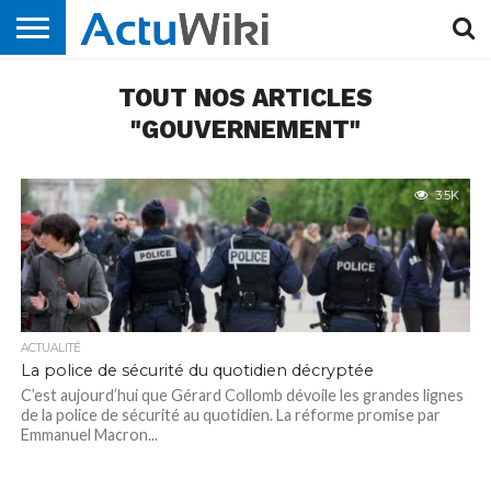
ACCUEIL
TOUT NOS ARTICLES
CONTACT
MENTIONS
NOS
LÉGALES
JOURNALISTES
"GOUVERNEMENT"
3.5K
ACTUALITÉ
La police de sécurité du quotidien décryptée
C’est aujourd’hui que Gérard Collomb dévoile les grandes lignes
de la police de sécurité au quotidien. La réforme promise par
Emmanuel Macron...