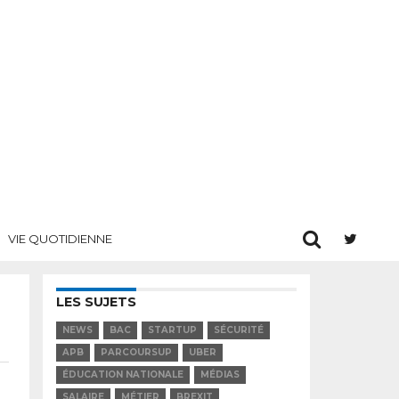
VIE QUOTIDIENNE
LES SUJETS
NEWS
BAC
STARTUP
SÉCURITÉ
APB
PARCOURSUP
UBER
ÉDUCATION NATIONALE
MÉDIAS
SALAIRE
MÉTIER
BREXIT