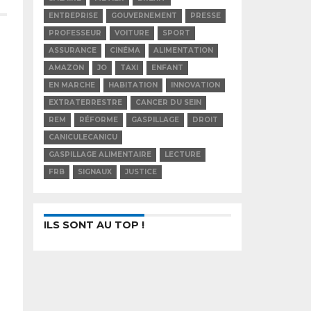
ENTREPRISE
GOUVERNEMENT
PRESSE
PROFESSEUR
VOITURE
SPORT
ASSURANCE
CINÉMA
ALIMENTATION
AMAZON
JO
TAXI
ENFANT
EN MARCHE
HABITATION
INNOVATION
EXTRATERRESTRE
CANCER DU SEIN
REM
RÉFORME
GASPILLAGE
DROIT
CANICULECANICU
GASPILLAGE ALIMENTAIRE
LECTURE
FRB
SIGNAUX
JUSTICE
ILS SONT AU TOP !